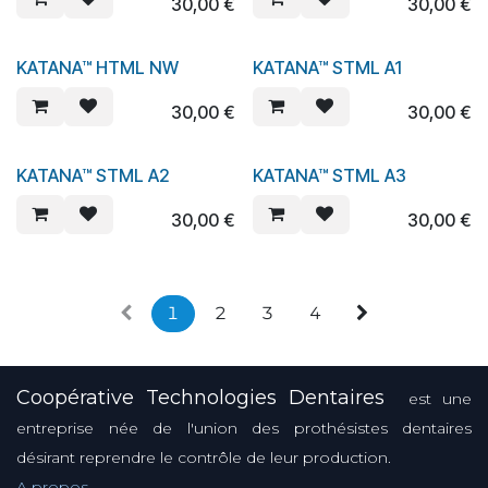
30,00
€
30,00
€
KATANA™ HTML NW
KATANA™ STML A1
30,00
€
30,00
€
KATANA™ STML A2
KATANA™ STML A3
30,00
€
30,00
€
1
2
3
4
Coopérative Technologies Dentaires
est une
entreprise née de l'union des prothésistes dentaires
désirant reprendre le contrôle de leur production.
A propos