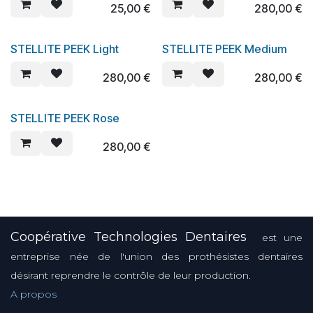
25,00
€
280,00
€
STELLITE PEEK Light
STELLITE PEEK Medium
280,00
€
280,00
€
STELLITE PEEK Rose
280,00
€
Coopérative Technologies Dentaires
est une
entreprise née de l'union des prothésistes dentaires
désirant reprendre le contrôle de leur production.
A propos