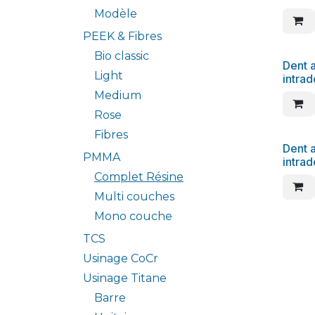
Modèle
PEEK & Fibres
Bio classic
Dent a
Light
intra
Medium
Rose
Fibres
Dent a
PMMA
intra
Complet Résine
Multi couches
Mono couche
TCS
Usinage CoCr
Usinage Titane
Barre