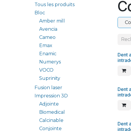
C
Tous les produits
Bloc
Amber mill
Co
Avencia
Cameo
Emax
Enamic
Dent a
intrad
Numerys
VOCO
Suprinity
Fusion laser
Dent a
intra
Impression 3D
Adjointe
Biomedical
Calcinable
Dent a
Conjointe
intra