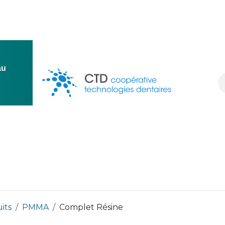
au
ion
Conception
Une question ?
Ressources
Deven
its
PMMA
Complet Résine