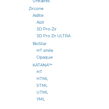
Unitaires
Zircone
Aidite
Aizir
3D Pro-Zir
3D Pro Zir ULTRA
BioStar
HT smile
Opaque
KATANA™
HT
HTML
STML
UTML
YML