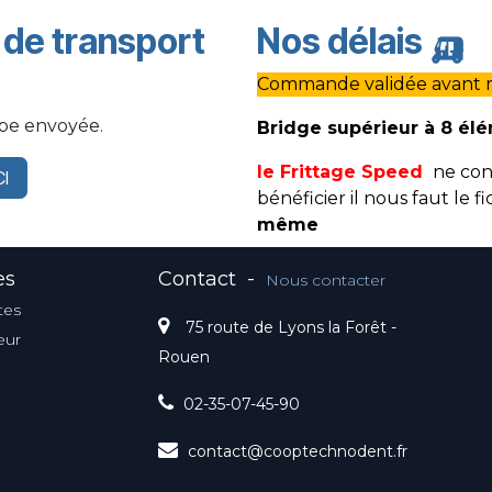
s de transport
Nos délais
🛺
Commande validée avant mi
ppe envoyée.
Bridge supérieur à 8 él
le Frittage Speed
ne con
CI
bénéficier il nous faut le 
même
es
Contact
-
Nous contacter
tes
75 route de Lyons la Forêt -
eur
Rouen
02-35-07-45-90
contact@cooptechnodent.fr