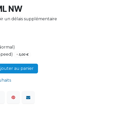
ML NW
ir un délais supplémentaire
ormal)
peed)
+
5,00
€
jouter au panier
uhaits