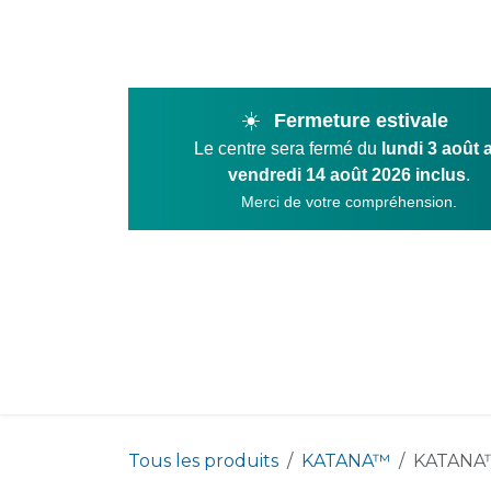
Se rendre au contenu
☀️
Fermeture estivale
Le centre sera fermé du
lundi 3 août 
vendredi 14 août 2026 inclus
.
Merci de votre compréhension.
Product
Tous les produits
KATANA™
KATANA