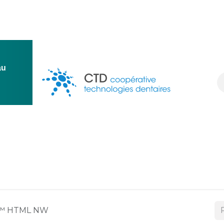
au
ion
Conception
Une question ?
Ressources
Deven
™ HTML NW