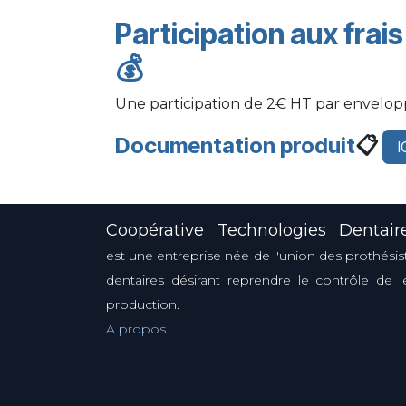
Participation aux frai
💰
Une participation de 2€ HT par envelo
Documentation produit
📋
I
Coopérative Technologies Dentair
est une entreprise née de l'union des prothésis
dentaires désirant reprendre le contrôle de l
production.
A propos