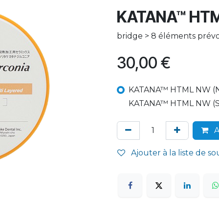
KATANA™ HT
bridge > 8 éléments prévo
30,00
€
KATANA™ HTML NW (N
KATANA™ HTML NW (S
A
Ajouter à la liste de so