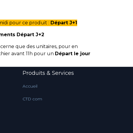
di pour ce produit :
Départ J+1
éments Départ J+2
cerne que des unitaires, pour en
fichier avant 11h pour un
Départ le jour
Produits & Services
Accueil
CTD com