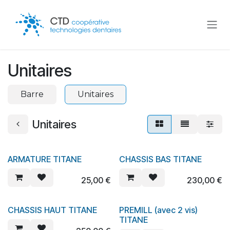
Se rendre au contenu
Unitaires
Barre
Unitaires
Unitaires
ARMATURE TITANE
CHASSIS BAS TITANE
25,00
€
230,00
€
CHASSIS HAUT TITANE
PREMILL (avec 2 vis)
TITANE