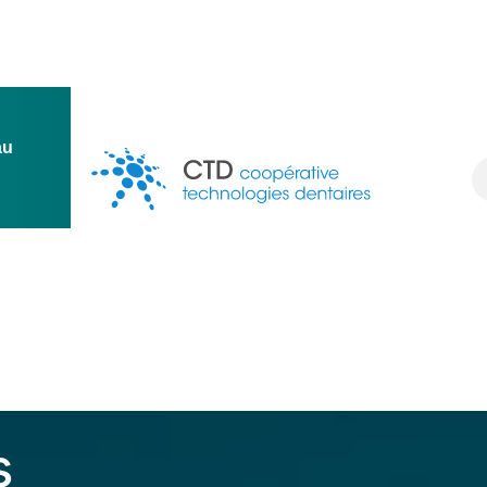
au
ion
Conception
Une question ?
Ressources
Deven
s