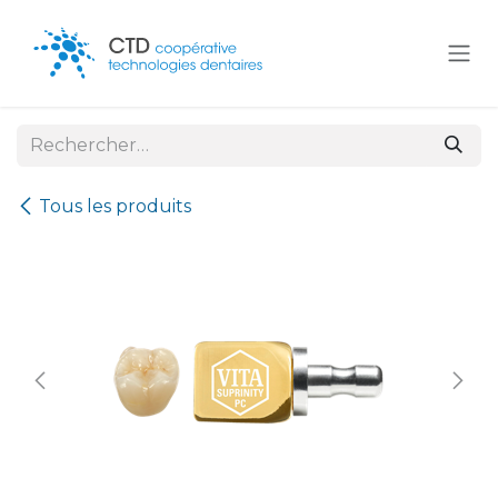
Se rendre au contenu
Tous les produits