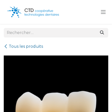
Se rendre au contenu
Tous les produits