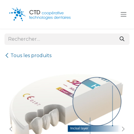
Se rendre au contenu
Tous les produits