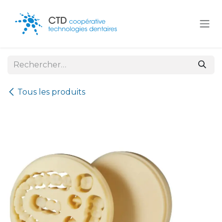
Se rendre au contenu
Tous les produits