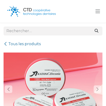
Se rendre au contenu
Tous les produits