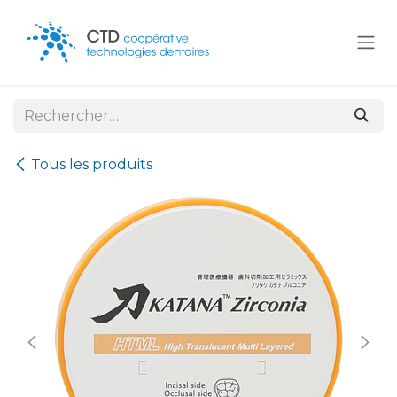
Se rendre au contenu
Tous les produits