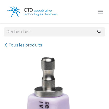
Se rendre au contenu
Tous les produits