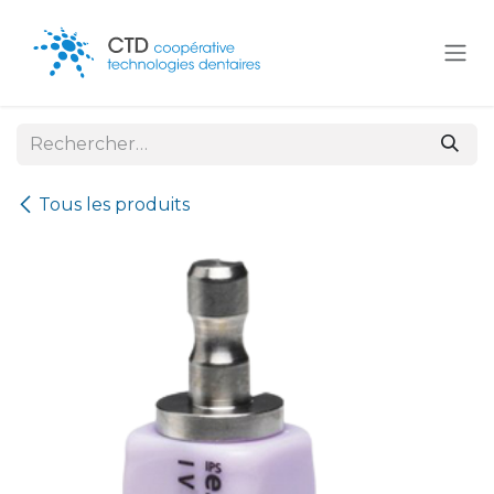
Se rendre au contenu
Tous les produits