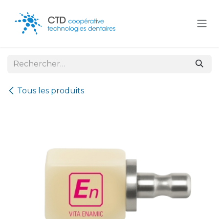
Se rendre au contenu
Tous les produits