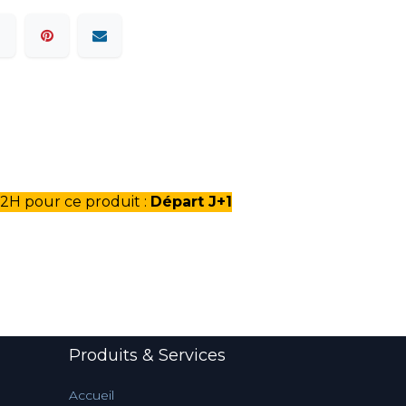
2H pour ce produit :
Départ J+1
Produits & Services
Accueil