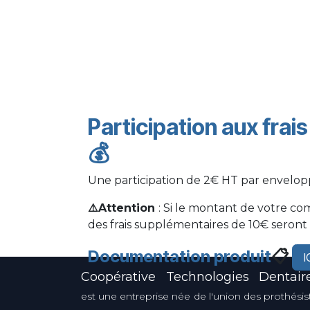
Participation aux frai
💰
Une participation de 2€ HT par envelo
⚠️Attention
: Si le montant de votre co
des frais supplémentaires de 10€ seront
Documentation produit
📋
I
Coopérative Technologies Dentair
est une entreprise née de l'union des prothésis