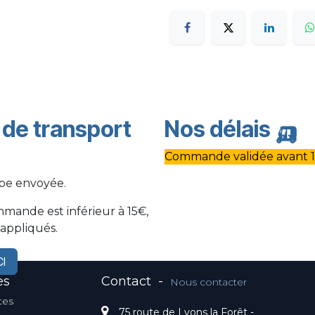
s de transport
Nos délais
🛺
Commande validée avant 1
ppe envoyée.
mmande est inférieur à 15€,
 appliqués.
CI
es
Contact
-
Nous contacter
tes
75 route de Lyons la Forêt -