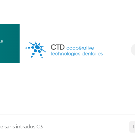
au
ion
Conception
Une question ?
Ressources
Deven
e sans intrados C3