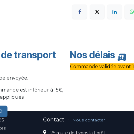
s de transport
Nos délais
🛺
Commande validée avant 1
ppe envoyée.
mmande est inférieur à 15€,
 appliqués.
CI
es
Contact
-
Nous contacter
tes
75 route de Lyons la Forêt -