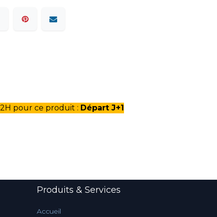
2H pour ce produit :
Départ J+1
Produits & Services
Accueil