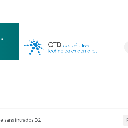
au
ion
Conception
Une question ?
Ressources
Deven
e sans intrados B2