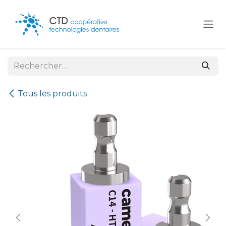
Se rendre au contenu
Tous les produits