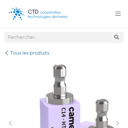
Se rendre au contenu
Tous les produits