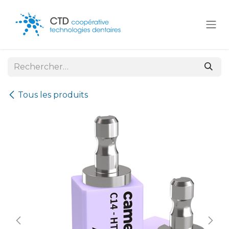
Se rendre au contenu
Tous les produits