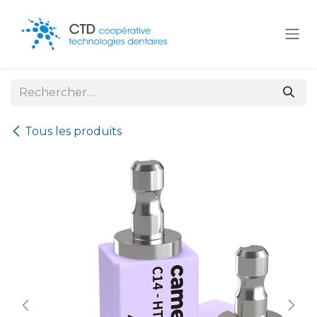
Se rendre au contenu
Tous les produits