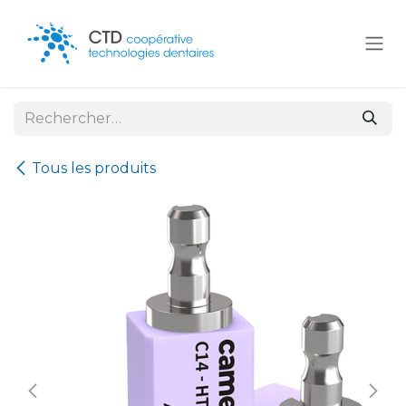
Se rendre au contenu
Tous les produits