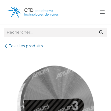
Se rendre au contenu
Tous les produits