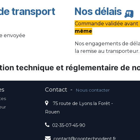
 de transport
Nos délais
🛺
Commande validée avant m
même
pe envoyée
Nos engagements de délai
la remise au transporteur.
ion technique et réglementaire de no
es
Contact
-
Nous contacter
tes
75 route de Lyons la Forêt -
eur
Rouen
02-35-07-45-90
contact@cooptechnodent.fr