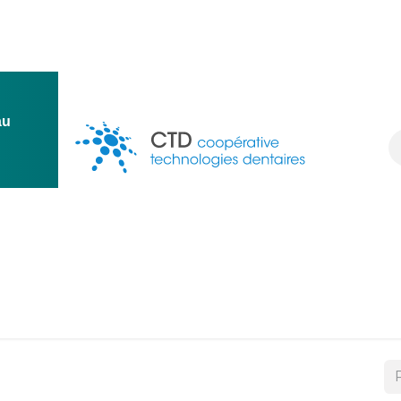
au
ion
Conception
Une question ?
Ressources
Deven