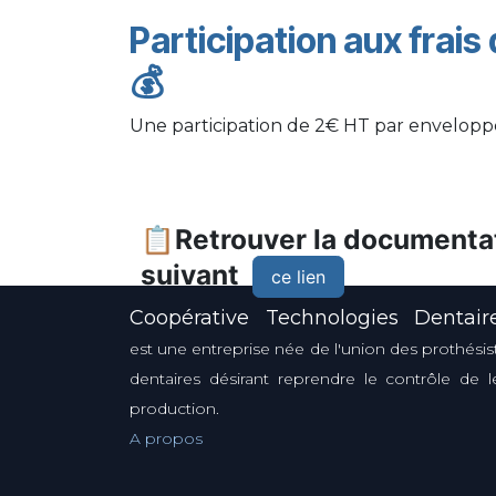
Participation aux frais
💰
Une participation de 2€ HT par envelop
📋Retrouver la documentat
suivant
ce lien
Coopérative Technologies Dentair
est une entreprise née de l'union des prothésis
dentaires désirant reprendre le contrôle de l
production.
A propos