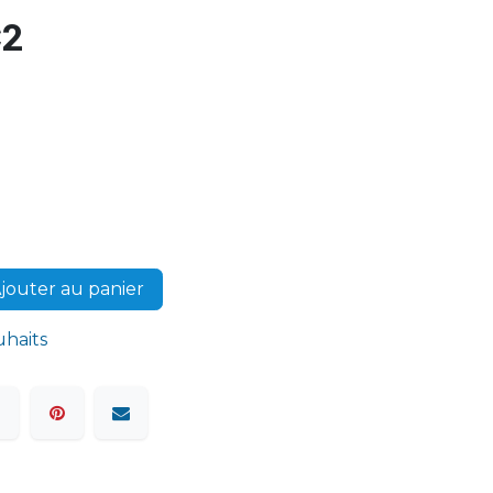
C2
jouter au panier
uhaits