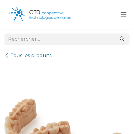
Se rendre au contenu
Tous les produits