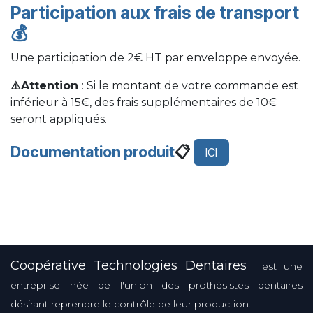
Participation aux frais de transport
💰
Une participation de 2€ HT par enveloppe envoyée.
⚠️Attention
: Si le montant de votre commande est
inférieur à 15€, des frais supplémentaires de 10€
seront appliqués.
Documentation produit
📋
ICI
Coopérative Technologies Dentaires
est une
entreprise née de l'union des prothésistes dentaires
désirant reprendre le contrôle de leur production.