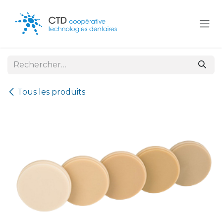
Se rendre au contenu
Tous les produits