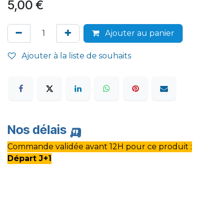
5,00
€
Ajouter au panier
Ajouter à la liste de souhaits
Nos délais
🛺
Commande validée avant 12H pour ce produit :
Départ J+1