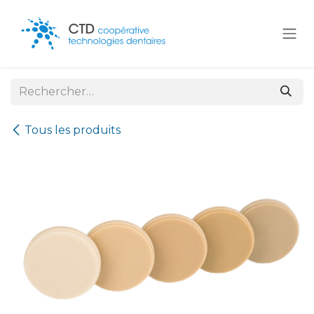
Se rendre au contenu
Tous les produits