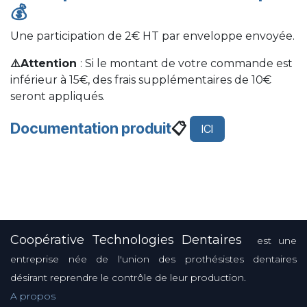
💰
Une participation de 2€ HT par enveloppe envoyée.
⚠️Attention
: Si le montant de votre commande est
inférieur à 15€, des frais supplémentaires de 10€
seront appliqués.
Documentation produit
📋
ICI
Coopérative Technologies Dentaires
est une
entreprise née de l'union des prothésistes dentaires
désirant reprendre le contrôle de leur production.
A propos