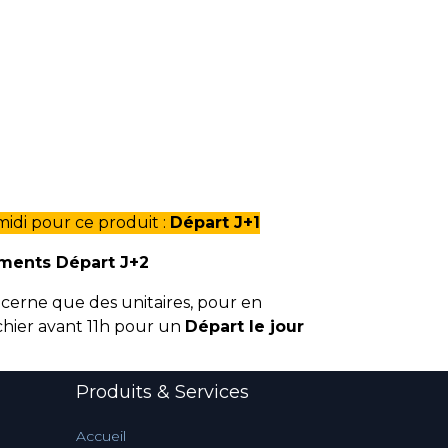
di pour ce produit :
Départ J+1
éments Départ J+2
cerne que des unitaires, pour en
fichier avant 11h pour un
Départ le jour
Produits & Services
Accueil