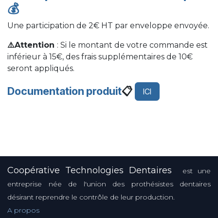
💰
Une participation de 2€ HT par enveloppe envoyée.
⚠️Attention
: Si le montant de votre commande est
inférieur à 15€, des frais supplémentaires de 10€
seront appliqués.
Documentation produit
📋
ICI
Coopérative Technologies Dentaires
est une
entreprise née de l'union des prothésistes dentaires
désirant reprendre le contrôle de leur production.
A propos