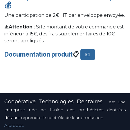
💰
Une participation de 2€ HT par enveloppe envoyée.
⚠️Attention
: Si le montant de votre commande est
inférieur à 15€, des frais supplémentaires de 10€
seront appliqués.
Documentation produit
📋
ICI
Coopérative Technologies Dentaires
est une
entreprise née de l'union des prothésistes dentaires
désirant reprendre le contrôle de leur production.
A propos